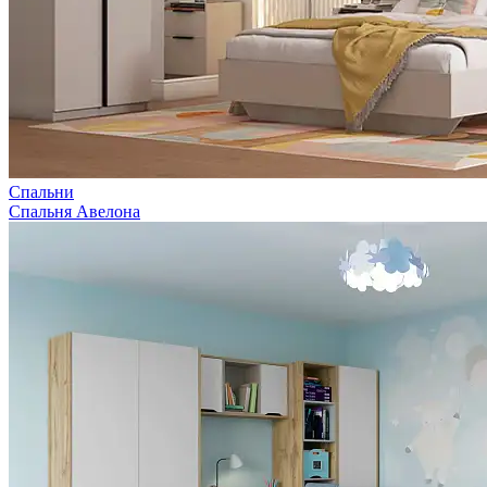
Спальни
Спальня Авелона