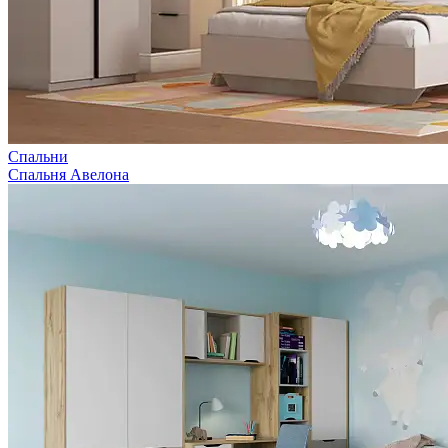
Спальни
Спальня Авелона