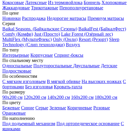
Кокосовые
Латексные
Из термовойлока
Боннель
Хлопоковые
Жаккардовые
Трикотажные
Пенополиуретановые
По цене
Новинки
Распродажа
Недорогие матрасы
Премиум матрасы
Серии
Baikal Seasons. (Байкальские Сезоны)
BaikalFest (БайкалФест)
Comfy (Комфи)
Just (Просто)
Lake Forest (Озёрный лес)
MultiFlex (МультиФлекс)
Only (Онли)
Resort (Резорт)
Sleep
Technology (Слип технолоджи)
Воздух
По типу
Интерьерные
Корпусные
Спринг-боксы
По спальному месту
Односпальные
Полутороспальные
Двуспальные
Детские
Подростковые
По особенностям
С мягким изголовьем
В мягкой обивке
На высоких ножках
С
бортиками
Без изголовья
Кровать-тахта
По размеру
90х200 см
120х200 см
140х200 см
160х200 см
180х200 см
По цвету
Бежевые
Синие
Серые
Зеленые
Коричневые
Розовые
Оранжевые
По наполнению
Под подъемный механизм
Под ортопедическое основание
С
ящиками