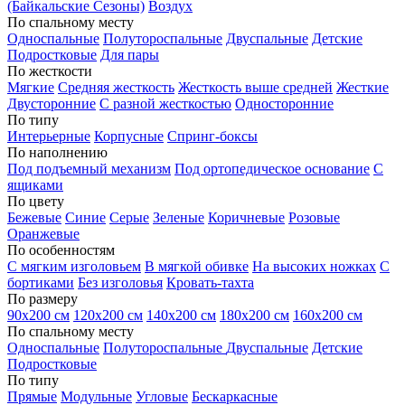
(Байкальские Сезоны)
Воздух
По спальному месту
Односпальные
Полутороспальные
Двуспальные
Детские
Подростковые
Для пары
По жесткости
Мягкие
Средняя жесткость
Жесткость выше средней
Жесткие
Двусторонние
С разной жесткостью
Односторонние
По типу
Интерьерные
Корпусные
Спринг-боксы
По наполнению
Под подъемный механизм
Под ортопедическое основание
С
ящиками
По цвету
Бежевые
Синие
Серые
Зеленые
Коричневые
Розовые
Оранжевые
По особенностям
С мягким изголовьем
В мягкой обивке
На высоких ножках
С
бортиками
Без изголовья
Кровать-тахта
По размеру
90х200 см
120х200 см
140х200 см
180х200 см
160х200 см
По спальному месту
Односпальные
Полутороспальные
Двуспальные
Детские
Подростковые
По типу
Прямые
Модульные
Угловые
Бескаркасные