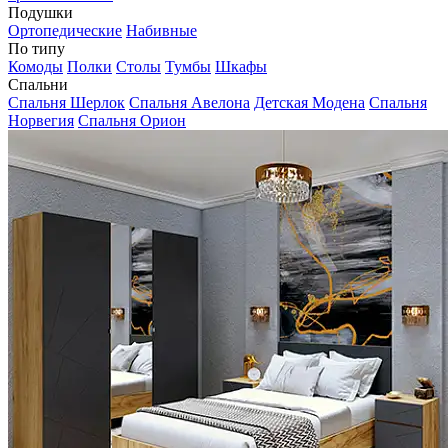
Подушки
Ортопедические
Набивные
По типу
Комоды
Полки
Столы
Тумбы
Шкафы
Спальни
Спальня Шерлок
Спальня Авелона
Детская Модена
Спальня
Норвегия
Спальня Орион