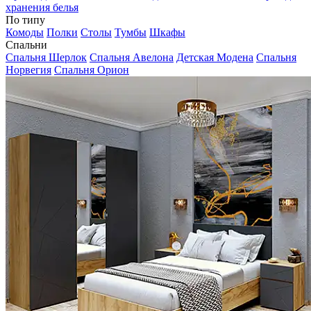
хранения белья
По типу
Комоды
Полки
Столы
Тумбы
Шкафы
Спальни
Спальня Шерлок
Спальня Авелона
Детская Модена
Спальня
Норвегия
Спальня Орион