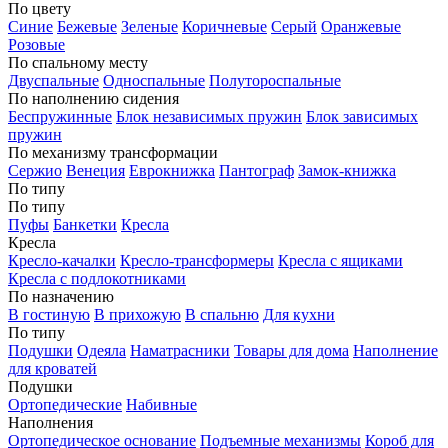
По цвету
Синие
Бежевые
Зеленые
Коричневые
Серый
Оранжевые
Розовые
По спальному месту
Двуспальные
Односпальные
Полутороспальные
По наполнению сидения
Беспружинные
Блок независимых пружин
Блок зависимых
пружин
По механизму трансформации
Сержио
Венеция
Еврокнижка
Пантограф
Замок-книжка
По типу
По типу
Пуфы
Банкетки
Кресла
Кресла
Кресло-качалки
Кресло-трансформеры
Кресла с ящиками
Кресла с подлокотниками
По назначению
В гостиную
В прихожую
В спальню
Для кухни
По типу
Подушки
Одеяла
Наматрасники
Товары для дома
Наполнение
для кроватей
Подушки
Ортопедические
Набивные
Наполнения
Ортопедическое основание
Подъемные механизмы
Короб для