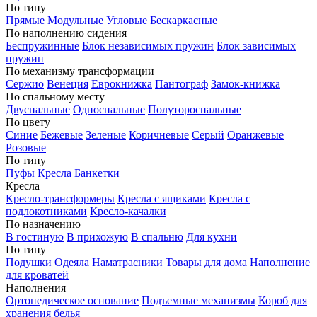
По типу
Прямые
Модульные
Угловые
Бескаркасные
По наполнению сидения
Беспружинные
Блок независимых пружин
Блок зависимых
пружин
По механизму трансформации
Сержио
Венеция
Еврокнижка
Пантограф
Замок-книжка
По спальному месту
Двуспальные
Односпальные
Полутороспальные
По цвету
Синие
Бежевые
Зеленые
Коричневые
Серый
Оранжевые
Розовые
По типу
Пуфы
Кресла
Банкетки
Кресла
Кресло-трансформеры
Кресла с ящиками
Кресла с
подлокотниками
Кресло-качалки
По назначению
В гостиную
В прихожую
В спальню
Для кухни
По типу
Подушки
Одеяла
Наматрасники
Товары для дома
Наполнение
для кроватей
Наполнения
Ортопедическое основание
Подъемные механизмы
Короб для
хранения белья