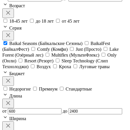
Возраст
18-45 лет
до 18 лет
от 45 лет
Серия
Baikal Seasons (Байкальские Сезоны)
BaikalFest
(БайкалФест)
Comfy (Комфи)
Just (Просто)
Lake
Forest (Озёрный лес)
Multiflex (МультиФлекс)
Only
(Онли)
Resort (Резорт)
Sleep Technology (Слип
Технолоджи)
Воздух
Кроха
Луговые травы
Бюджет
Недорогие
Премиум
Стандартные
Длина
от
до
Ширина