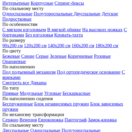
Интерьерные
Корпусные
Спринг-боксы
По спальному месту
Односпальные
Полутороспальные
Двуспальные
Детские
Подростковые
По особенностям
С мягким изголовьем
В мягкой обивке
На высоких ножках
С
бортиками
Без изголовья
Кровать-тахта
По размеру
90х200 см
120х200 см
140х200 см
160х200 см
180х200 см
По цвету
Бежевые
Синие
Серые
Зеленые
Коричневые
Розовые
Оранжевые
По наполнению
Под подъемный механизм
Под ортопедическое основание
С
ящиками
Смотреть все Диваны
По типу
Прямые
Модульные
Угловые
Бескаркасные
По наполнению сидения
Беспружинные
Блок независимых пружин
Блок зависимых
пружин
По механизму трансформации
Сержио
Венеция
Еврокнижка
Пантограф
Замок-книжка
По спальному месту
Двуспальные
Односпальные
Полутороспальные