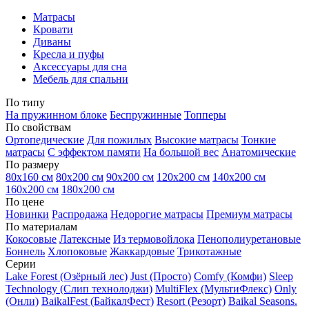
Матрасы
Кровати
Диваны
Кресла и пуфы
Аксессуары для сна
Мебель для спальни
По типу
На пружинном блоке
Беспружинные
Топперы
По свойствам
Ортопедические
Для пожилых
Высокие матрасы
Тонкие
матрасы
С эффектом памяти
На большой вес
Анатомические
По размеру
80х160 см
80х200 см
90х200 см
120х200 см
140х200 см
160х200 см
180х200 см
По цене
Новинки
Распродажа
Недорогие матрасы
Премиум матрасы
По материалам
Кокосовые
Латексные
Из термовойлока
Пенополиуретановые
Боннель
Хлопоковые
Жаккардовые
Трикотажные
Серии
Lake Forest (Озёрный лес)
Just (Просто)
Comfy (Комфи)
Sleep
Technology (Слип технолоджи)
MultiFlex (МультиФлекс)
Only
(Онли)
BaikalFest (БайкалФест)
Resort (Резорт)
Baikal Seasons.