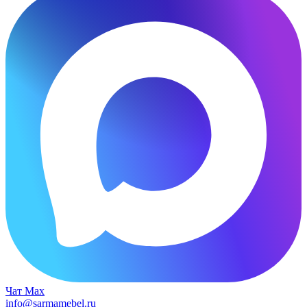
Чат Max
info@sarmamebel.ru