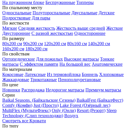
На пружинном блоке
Беспружинные
Топперы
По спальному месту
Односпальные
Полутороспальные
Двуспальные
Детские
Подростковые
Для пары
По жесткости
Мягкие
Средняя жесткость
Жесткость выше средней
Жесткие
Двусторонние
С разной жесткостью
Односторонние
По размеру
80х200 см
90х200 см
120х200 см
80х160 см
140х200 см
160х200 см
180х200 см
По свойствам
Ортопедические
Для пожилых
Высокие матрасы
Тонкие
матрасы
С эффектом памяти
На большой вес
Анатомические
По материалам
Кокосовые
Латексные
Из термовойлока
Боннель
Хлопоковые
Жаккардовые
Трикотажные
Пенополиуретановые
По цене
Новинки
Распродажа
Недорогие матрасы
Премиум матрасы
Серии
Baikal Seasons. (Байкальские Сезоны)
BaikalFest (БайкалФест)
Comfy (Комфи)
Just (Просто)
Lake Forest (Озёрный лес)
MultiFlex (МультиФлекс)
Only (Онли)
Resort (Резорт)
Sleep
Technology (Слип технолоджи)
Воздух
Смотреть все Кровати
По типу