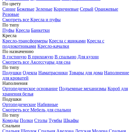
По цвету
Синие
Бежевые
Зеленые
Коричневые
Серый
Оранжевые
Розовые
Смотреть все Кресла и пуфы
По типу
Пуфы
Кресла
Банкетки
Кресла
Кресло-трансформеры
Кресла с ящиками
Кресла с
подлокотниками
Кресло-качалки
По назначению
В гостиную
В прихожую
В спальню
Для кухни
Смотреть все Аксессуары для сна
По типу
Подушки
Одеяла
Наматрасники
Товары для дома
Наполнение
для кроватей
Наполнения
Ортопедическое основание
Подъемные механизмы
Короб для
хранения белья
Подушки
Ортопедические
Набивные
Смотреть все Мебель для спальни
По типу
Комоды
Полки
Столы
Тумбы
Шкафы
Спальни
Спальня Шерлок
Спальня Авелона
Детская Модена
Спальня