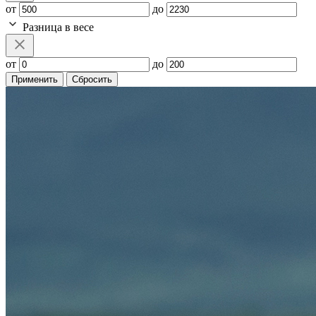
от
до
Разница в весе
от
до
Применить
Сбросить